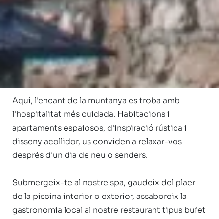
 Benvinguts a l'Hotel Nòrdic, un refugi 
d'elegància alpina situat a peu de pistes, al cor de 
Grandvalira, Andorra. Un hotel de 4 estrelles 
concebut per a aquells que valoren el confort, la 
calidesa dels detalls i el privilegi d'estar envoltats 
de natura en la seva màxima expressió.

Aquí, l'encant de la muntanya es troba amb 
l'hospitalitat més cuidada. Habitacions i 
apartaments espaiosos, d'inspiració rústica i 
disseny acollidor, us conviden a relaxar-vos 
després d'un dia de neu o senders.

Submergeix-te al nostre spa, gaudeix del plaer 
de la piscina interior o exterior, assaboreix la 
gastronomia local al nostre restaurant tipus bufet 