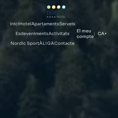
Inici
Hotel
Apartaments
Serveis
El meu
Esdeveniments
Activitats
CA
|
▼
compte
Nordic Sport
ÀLIGA
Contacte