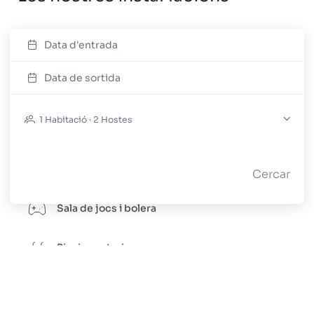
Data d'entrada
Pàrquing
Data de sortida
Sauna
1 Habitació · 2 Hostes
Gimnàs
Spa
Cercar
Sala de jocs i bolera
Piscina exterior
Guardaesquís