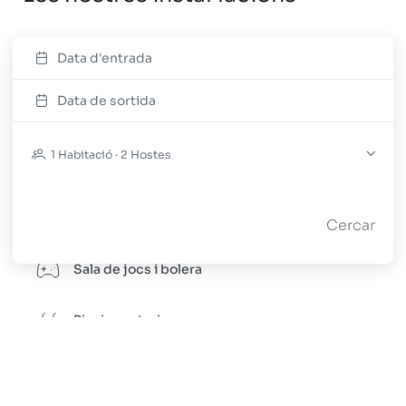
Data d'entrada
Pàrquing
Data de sortida
Sauna
1 Habitació · 2 Hostes
Gimnàs
Spa
Cercar
Sala de jocs i bolera
Piscina exterior
Guardaesquís