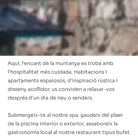
 Benvinguts a l'Hotel Nòrdic, un refugi 
d'elegància alpina situat a peu de pistes, al cor de 
Grandvalira, Andorra. Un hotel de 4 estrelles 
concebut per a aquells que valoren el confort, la 
calidesa dels detalls i el privilegi d'estar envoltats 
de natura en la seva màxima expressió.

Aquí, l'encant de la muntanya es troba amb 
l'hospitalitat més cuidada. Habitacions i 
apartaments espaiosos, d'inspiració rústica i 
disseny acollidor, us conviden a relaxar-vos 
després d'un dia de neu o senders.

Submergeix-te al nostre spa, gaudeix del plaer 
de la piscina interior o exterior, assaboreix la 
gastronomia local al nostre restaurant tipus bufet 