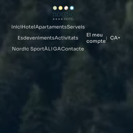
Inici
Hotel
Apartaments
Serveis
El meu
Esdeveniments
Activitats
CA
|
▼
compte
Nordic Sport
ÀLIGA
Contacte