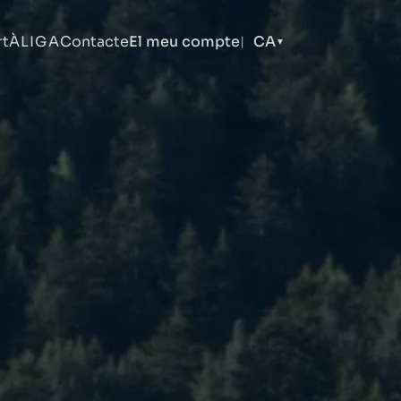
rt
ÀLIGA
Contacte
El meu compte
CA
|
▼