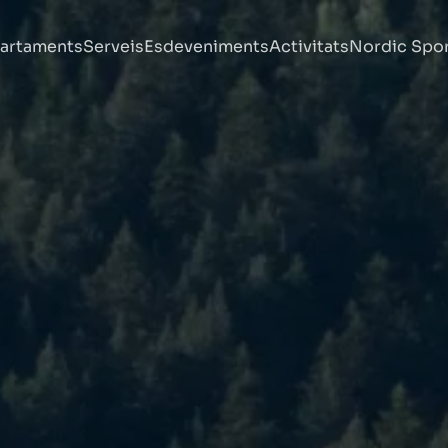
artaments
Serveis
Esdeveniments
Activitats
Nordic Spo