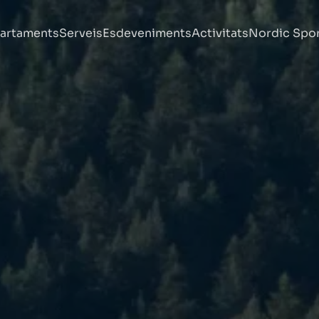
artaments
Serveis
Esdeveniments
Activitats
Nordic Spo