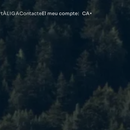
rt
ÀLIGA
Contacte
El meu compte
CA
|
▼