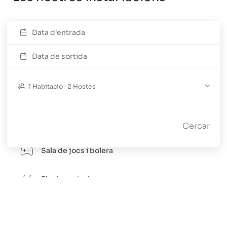
Data d'entrada
Pàrquing
Data de sortida
Sauna
1 Habitació · 2 Hostes
Gimnàs
Spa
Cercar
Sala de jocs i bolera
Piscina exterior
Guardaesquís