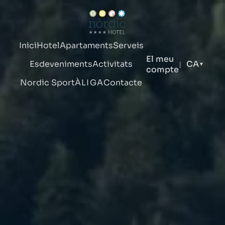
Inici
Hotel
Apartaments
Serveis
El meu
Esdeveniments
Activitats
CA
|
▼
compte
Nordic Sport
ÀLIGA
Contacte