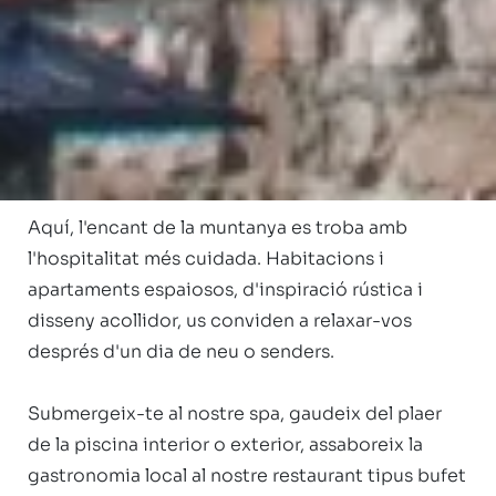
 Benvinguts a l'Hotel Nòrdic, un refugi 
d'elegància alpina situat a peu de pistes, al cor de 
Grandvalira, Andorra. Un hotel de 4 estrelles 
concebut per a aquells que valoren el confort, la 
calidesa dels detalls i el privilegi d'estar envoltats 
de natura en la seva màxima expressió.

Aquí, l'encant de la muntanya es troba amb 
l'hospitalitat més cuidada. Habitacions i 
apartaments espaiosos, d'inspiració rústica i 
disseny acollidor, us conviden a relaxar-vos 
després d'un dia de neu o senders.

Submergeix-te al nostre spa, gaudeix del plaer 
de la piscina interior o exterior, assaboreix la 
gastronomia local al nostre restaurant tipus bufet 