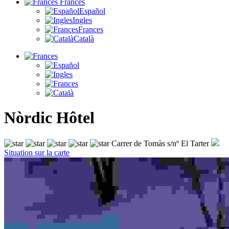
Frances
Español
Ingles
Frances
Català
Nòrdic Hôtel
Carrer de Tomàs s/nº El Tarter
Situation sur la carte